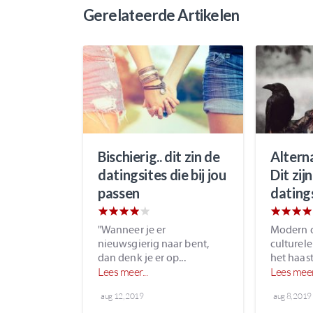
Gerelateerde Artikelen
Bischierig.. dit zin de
Altern
datingsites die bij jou
Dit zij
passen
dating
"Wanneer je er
Modern da
nieuwsgierig naar bent,
culturel
dan denk je er op...
het haast 
Lees meer...
Lees meer.
aug 12, 2019
aug 8, 2019