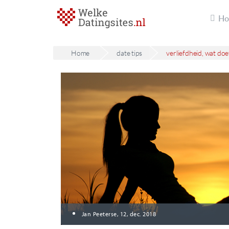
H
Home
date tips
verliefdheid, wat doe
Jan Peeterse, 12, dec. 2018