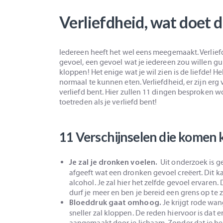
Verliefdheid, wat doet d
Iedereen heeft het wel eens meegemaakt. Verliefdh
gevoel, een gevoel wat je iedereen zou willen gu
kloppen! Het enige wat je wil zien is de liefde!
normaal te kunnen eten. Verliefdheid, er zijn erg
verliefd bent. Hier zullen 11 dingen besproken 
toetreden als je verliefd bent!
11 Verschijnselen die komen k
Uit onderzoek is g
Je zal je dronken voelen.
afgeeft wat een dronken gevoel creëert. Dit
alcohol. Je zal hier het zelfde gevoel ervaren.
durf je meer en ben je bereid een grens op te 
Je krijgt rode wan
Bloeddruk gaat omhoog.
sneller zal kloppen. De reden hiervoor is dat
aangemaakt door je lichaam. Zonder dat je he