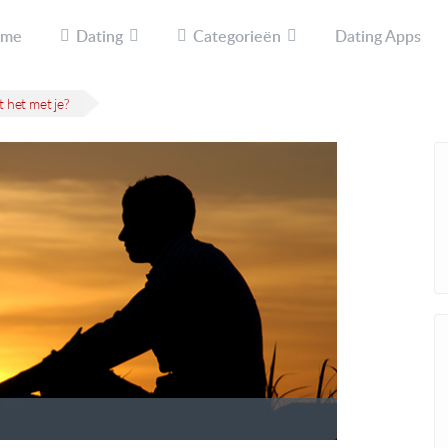
ome
Dating
Categorieën
Dating Apps
t het met je?