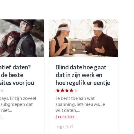
atief daten?
Blind date hoe gaat
n de beste
dat in zijn werk en
sites voor jou
hoe regel ik er eentje
ys. Er zijn zoveel
Je bent toe aan wat
e subgroepen dat
spanning. Iets nieuws. Je
niet...
wilt daten,...
..
Lees meer...
aug 1, 2019