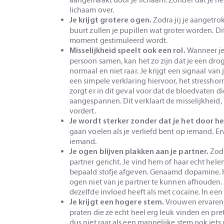
lichaam over.
Zodra jij je aangetr
Je krijgt grotere ogen.
buurt zullen je pupillen wat groter worden. D
moment gestimuleerd wordt.
Wanneer je
Misselijkheid speelt ook een rol.
persoon samen, kan het zo zijn dat je een droge
normaal en niet raar. Je krijgt een signaal van 
een simpele verklaring hiervoor, het stressh
zorgt er in dit geval voor dat de bloedvaten 
aangespannen. Dit verklaart de misselijkheid, 
vordert.
Je wordt sterker zonder dat je het door h
gaan voelen als je verliefd bent op iemand. Erv
iemand.
Zodr
Je ogen blijven plakken aan je partner.
partner gericht. Je vind hem of haar echt hel
bepaald stofje afgeven. Genaamd dopamine. 
ogen niet van je partner te kunnen afhouden.
dezelfde invloed heeft als met cocaïne. In een 
Vrouwen ervaren
Je krijgt een hogere stem.
praten die ze echt heel erg leuk vinden en prett
dus niet raar als een mannelijke stem ook iets