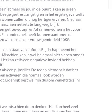
 niet meer bij jou in de buurt is kan je je een
eetje gestrest, angstig en in het ergste geval zelfs
 wonen zullen dit nog heftiger ervaren. Niet raar
isschien net iets te lang weg blijft.
n getrouwd zijn en/of samenwonen is het voor
en. Een onderzoek heeft kunnen aantonen dat
 zowel de man als vrouw gemiddeld 10KG
 in een staat van euforie. Blijdschap neemt het
n. Misschien kan je wel helemaal niet slapen omdat
n. Het kan zelfs een negatieve invloed hebben
f.
als een pijnstiller. De reden hiervoor is dat het
nen activeren die normaal ook worden
. Eigenlijk best wel fijn dus om verliefd te zijn!
dat we misschien doen denken. Het kan heel veel
tieve als een negatieve op ons lichaam kunnen