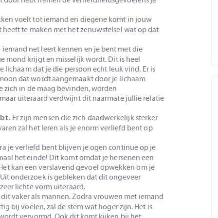
okken voelt tot iemand en diegene komt in jouw
it heeft te maken met het zenuwstelsel wat op dat
 iemand net leert kennen en je bent met die
 mond krijgt en misselijk wordt. Dit is heel
je lichaam dat je die persoon echt leuk vind. Er is
ormoon dat wordt aangemaakt door je lichaam
die zich in de maag bevinden, worden
maar uiteraard verdwijnt dit naarmate jullie relatie
Er zijn mensen die zich daadwerkelijk sterker
ebt.
aren zal het leren als je enorm verliefd bent op
a je verliefd bent blijven je ogen continue op je
emaal het einde! Dit komt omdat je hersenen een
Het kan een verslavend gevoel opwekken om je
 Uit onderzoek is gebleken dat dit ongeveer
zeer lichte vorm uiteraard.
 dit vaker als mannen. Zodra vrouwen met iemand
ig bij voelen, zal de stem wat hoger zijn. Het is
 wordt vervormd. Ook dit komt kijken bij het