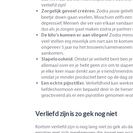
verliefd zijn!
Zodra jouw geliefde
Zorgelijk gevoel creëren.
beetje down gaan voelen. Misschien zelfs een b
depressief. Mensen die ver van elkaar vandaan
dus als je zorgen gaat maken zodra je partner m
Zodra mense
De kilo’s kunnen er aan vliegen!
veel stellen erg moeilijk om niet aan te kom
ongeveer 5 jaar na het trouwen/samenwonen
aankomen.
Omdat je verliefd bent ben je
Slapeloosheid.
allemaal over en je hebt geen zin om te slape
je elke keer maar denkt aan je vriend/vriendi
omdat je minder productief bent op de dag zel
Verliefdheid kan werken 
Een echte pijnstiller.
liefdeshormoon een bepaald deel in de herse
geactiveerd als er een pijnstiller genomen wordt
Verliefd zijn is zo gek nog niet
Kortom verliefd zijn is nog lang niet zo gek als 
emoties met zich meebrengen die zowel een posi