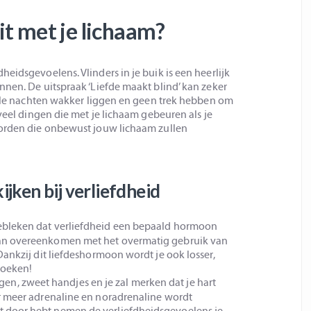
it met je lichaam?
eidsgevoelens. Vlinders in je buik is een heerlijk
nnen. De uitspraak ‘Liefde maakt blind’ kan zeker
 Hele nachten wakker liggen en geen trek hebben om
 veel dingen die met je lichaam gebeuren als je
worden die onbewust jouw lichaam zullen
ijken bij verliefdheid
ebleken dat verliefdheid een bepaald hormoon
 kan overeenkomen met het overmatig gebruik van
 Dankzij dit liefdeshormoon wordt je ook losser,
zoeken!
gen, zweet handjes en je zal merken dat je hart
 er meer adrenaline en noradrenaline wordt
t door hebt nemen de verliefdheidsgevoelens je