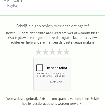
– Mr. Cash
– PayPal
Rating
Image:
Review
Review
Name
Value:
https://www.welkedatingsites.nl/wp-
Author:
Date:
of
4.5
content/uploads/2012/12/logo-
Jan
2017-
Reviewed
Schrijf je eigen review over deze datingsite!
elite.png
Peeterse
07-
Item:
10
Elitedating
Beveel jij deze datingsite aan? Waarom wel of waarom niet?
Wat is jouw ervaring met deze datingsite, laat een review
achter en help andere mensen de beste keuze maken!
Name
Rating
Image:
Review
Review
of
Value:
https://www.welkedatingsites.nl/wp-
Author:
Date:
Reviewed
4.5
content/uploads/2012/12/logo-
Jan
2017-
Item:
elite.png
Peeterse
07-
Elitedating
10
Deze website gebruikt Akismet om spam te verminderen.
Bekijk
hoe je reactie-gegevens worden verwerkt
.