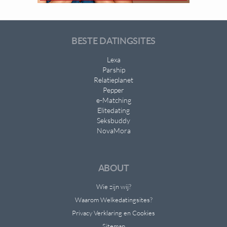
BESTE DATINGSITES
Lexa
Parship
Relatieplanet
Pepper
e-Matching
Elitedating
Seksbuddy
NovaMora
ABOUT
Wie zijn wij?
Waarom Welkedatingsites?
Privacy Verklaring en Cookies
Sitemap