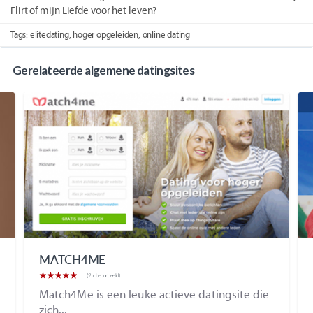
Flirt of mijn Liefde voor het leven?
Name
Rating
Image:
Review
Review
Tags:
elitedating
,
hoger opgeleiden
,
online dating
of
Value:
https://www.welkedatingsites.nl/wp-
Author:
Date:
Reviewed
4.5
content/uploads/2012/12/logo-
Jan
2017-
Item:
elite.png
Peeterse
07-
Gerelateerde algemene datingsites
Elitedating
10
MATCH4ME
(2 x beoordeeld)
Match4Me is een leuke actieve datingsite die
zich...