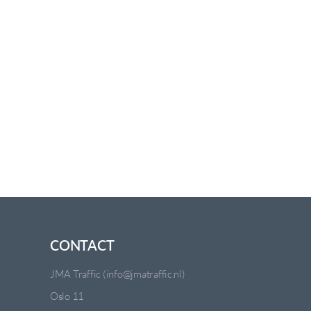
CONTACT
JMA Traffic (info@jmatraffic.nl)
Oslo 11