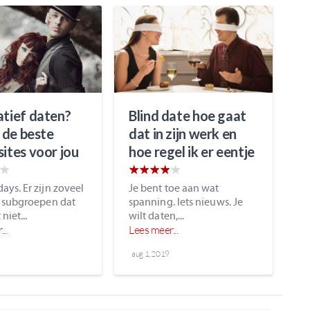
atief daten?
Blind date hoe gaat
n de beste
dat in zijn werk en
sites voor jou
hoe regel ik er eentje
ys. Er zijn zoveel
Je bent toe aan wat
e subgroepen dat
spanning. Iets nieuws. Je
niet...
wilt daten,...
..
Lees meer...
aug 1, 2019