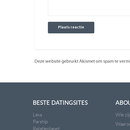
Deze website gebruikt Akismet om spam te verm
BESTE DATINGSITES
ABO
Lexa
Wie zij
Parship
Waarom
Relatieplanet