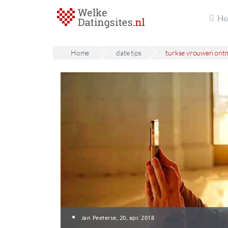
H
Home
date tips
turkse vrouwen ontm
Jan Peeterse, 20, apr. 2018