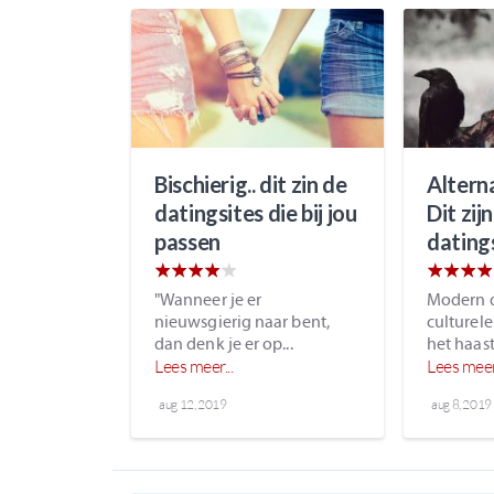
Bischierig.. dit zin de
Altern
datingsites die bij jou
Dit zij
passen
dating
"Wanneer je er
Modern da
nieuwsgierig naar bent,
culturel
dan denk je er op...
het haast 
Lees meer...
Lees meer.
aug 12, 2019
aug 8, 2019