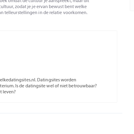
zoek omdat de cultuur je aanspreekt, maar dit
 cultuur, zodat je je ervan bewust bent welke
n telleurstellingen in de relatie voorkomen.
welkedatingsites.nl. Datingsites worden
terium. Is de datingsite wel of niet betrouwbaar?
et leven?