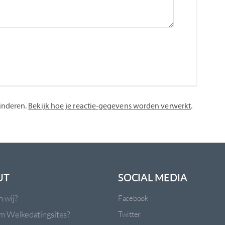
inderen.
Bekijk hoe je reactie-gegevens worden verwerkt
.
UT
SOCIAL MEDIA
n wij?
Facebook
 Welkedatingsites?
Twitter