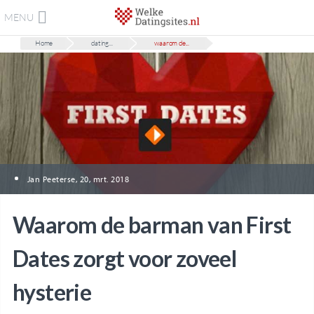
MENU
Home
dating...
waarom de...
Jan Peeterse, 20, mrt. 2018
Waarom de barman van First
Dates zorgt voor zoveel
hysterie