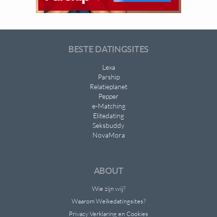
BESTE DATINGSITES
Lexa
Parship
Relatieplanet
Pepper
e-Matching
Elitedating
Seksbuddy
NovaMora
ABOUT
Wie zijn wij?
Waarom Welkedatingsites?
Privacy Verklaring en Cookies