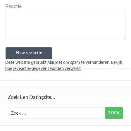
Reactie
Deze website gebruikt Akismet om spam te verminderen.
Bekijk
hoe je reactie-gegevens worden verwerkt
.
Zoek Een Datingsite…