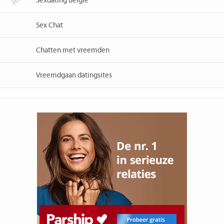
Sex Chat
Chatten met vreemden
Vreemdgaan datingsites