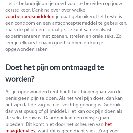
Het is belangrijk om je goed voor te bereiden op jouw
eerste keer. Denk na over over welke
voorbehoedsmiddelen
je gaat gebruiken. Het beste is
een condoom en een anticonceptiemiddel te gebruiken,
zoals de pil of een spiraaltje. Je kunt samen alvast
experimenteren met zoenen, strelen en orale seks. Zo
leer je elkaars lichaam goed kennen en kun je
opgewonden raken.
Doet het pijn om ontmaagd te
worden?
Als je opgewonden bent hoeft het binnengaan van de
penis geen pijn te doen. Als het wel pijn doet, dan kan
het zijn dat de vagina niet vochtig genoeg is. Gebruik
dan wat spuug of glijmiddel. Het kan ook pijn doen als
de seks te ruw is. Daardoor kan een meisje gaan
bloeden. Dit komt niet door het scheuren van
het
maagdenvlies
, want dit is geen dicht vlies. Zorg voor