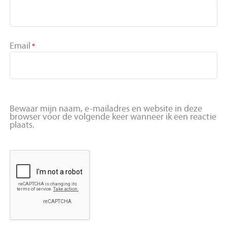
Email
*
Bewaar mijn naam, e-mailadres en website in deze
browser voor de volgende keer wanneer ik een reactie
plaats.