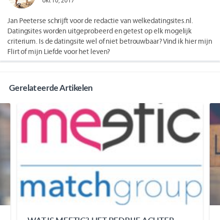
okt 10, 2017
Jan Peeterse schrijft voor de redactie van welkedatingsites.nl.
Datingsites worden uitgeprobeerd en getest op elk mogelijk
criterium. Is de datingsite wel of niet betrouwbaar? Vind ik hier mijn
Flirt of mijn Liefde voor het leven?
Gerelateerde Artikelen