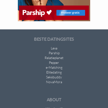
BESTE DATINGSITES
Lexa
Parship
Relatieplanet
Pepper
e-Matching
Elitedating
Seksbuddy
NovaMora
ABOUT