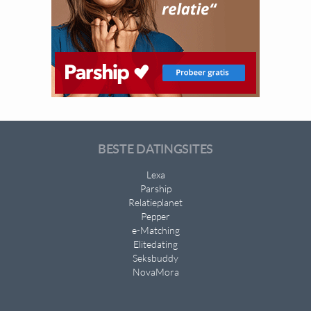
BESTE DATINGSITES
Lexa
Parship
Relatieplanet
Pepper
e-Matching
Elitedating
Seksbuddy
NovaMora