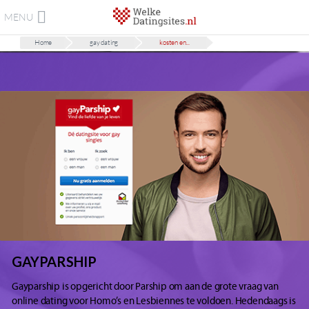
MENU
Home
gay dating
kosten en...
GAYPARSHIP
Gayparship is opgericht door Parship om aan de grote vraag van
online dating voor Homo’s en Lesbiennes te voldoen. Hedendaags is