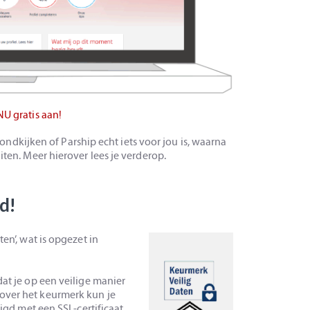
NU gratis aan!
g rondkijken of Parship echt iets voor jou is, waarna
iten. Meer hierover lees je verderop.
d!
en’, wat is opgezet in
dat je op een veilige manier
over het keurmerk kun je
ligd met een SSL-certificaat.